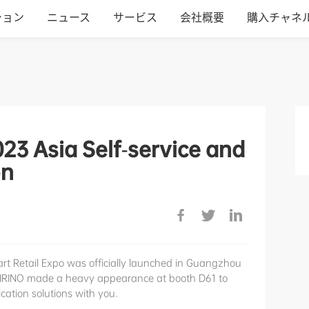
ション
ニュース
サービス
会社概要
購入チャネ
023 Asia Self-service and
on
rt Retail Expo was officially launched in Guangzhou
INO made a heavy appearance at booth D61 to
ication solutions with you.