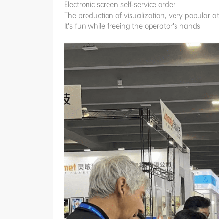
Electronic screen self-service order
The production of visualization, very popular at
It's fun while freeing the operator's hands