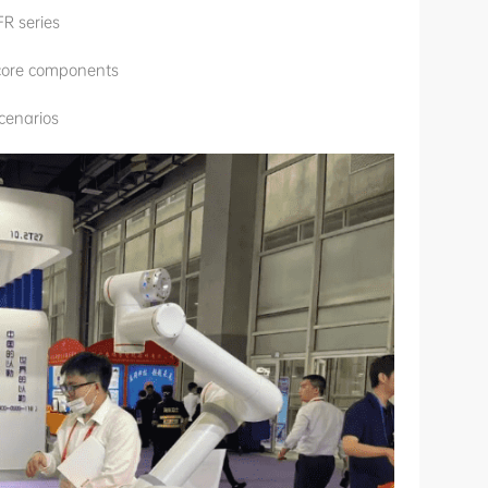
FR series
 core components
cenarios