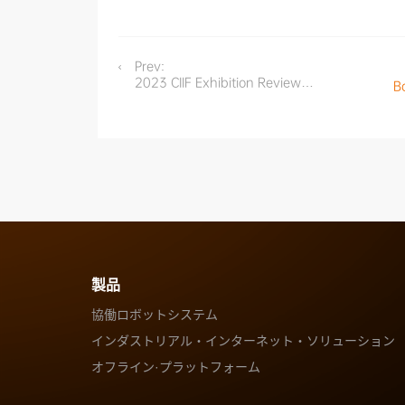
Prev:
2023 CIIF Exhibition Review |
Ba
Human-Robot Collaboration
for a Smart Future
製品
協働ロボットシステム
インダストリアル・インターネット・ソリューション
オフライン·プラットフォーム