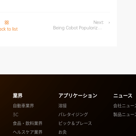
Next:
Being Cobot Popularizer |
ck to list
FAIRINO Launched Cobot
Education Project
業界
アプリケーション
ニュース
自動車業界
溶接
会社ニュー
3C
パレタイジング
製品ニュー
食品・飲料業界
ピック＆プレース
ヘルスケア業界
お灸