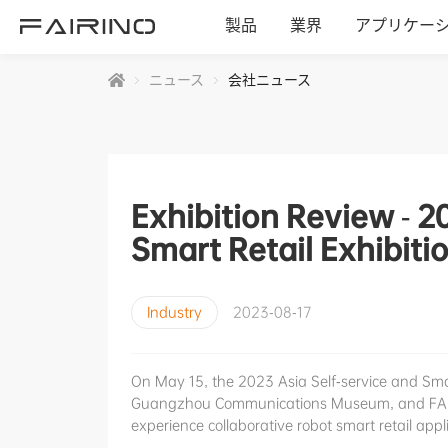
製品
業界
アプリケー
ニュース
会社ニュース
ホーム
製品
Exhibition Review - 2
Smart Retail Exhibiti
業界
Industry
2023-08-17
アプリケーション
On May 15, the 2023 Asia Self-service and Sma
ニュース
Guangzhou Communications Museum, and FAIR
experience collaborative robot smart retail appl