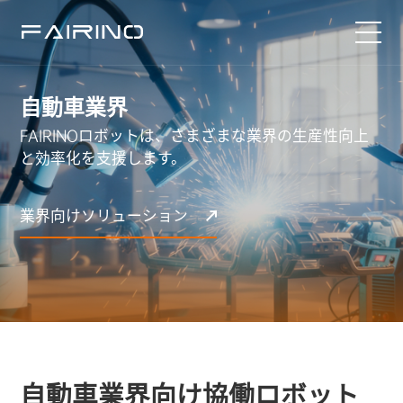
ホーム
自動車業界
FAIRINOロボットは、さまざまな業界の生産性向上
製品
と効率化を支援します。
業界
業界向けソリューション
アプリケーション
ニュース
サービス
自動車業界向け協働ロボット