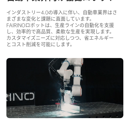
会社概要
インダストリー4.0の導入に伴い、自動車業界はさ
まざまな変化と課題に直面しています。
購入チャネル
FAIRINOロボットは、生産ラインの自動化を支援
し、効率的で高品質、柔軟な生産を実現します。
カスタマイズニーズに対応しつつ、省エネルギー
とコスト削減を可能にします。
中文
English